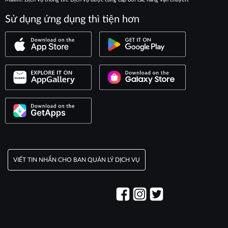
Sử dụng ứng dụng thì tiện hơn
VIẾT TIN NHẮN CHO BAN QUẢN LÝ DỊCH VỤ