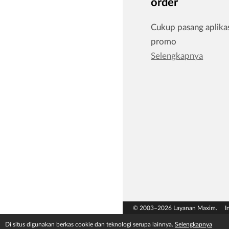
order
Cukup pasang aplikas
promo
Selengkapnya
© 2003–2026 Layanan Maxim.
I
Di situs digunakan berkas cookie dan teknologi serupa lainnya.
Selengkapnya