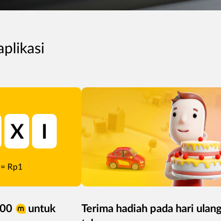
aplikasi
X
I
= Rp1
000
untuk
Terima hadiah pada hari ulan