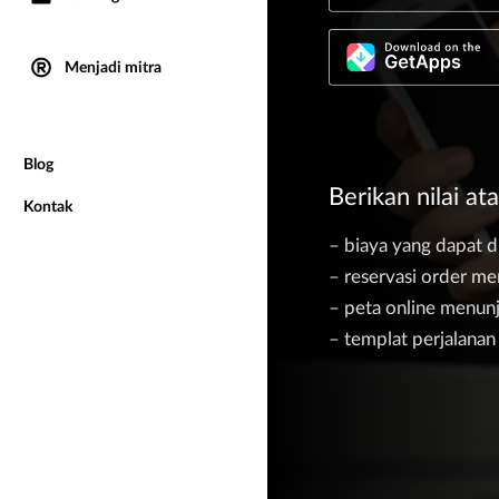
Menjadi mitra
Blog
Berikan nilai at
Kontak
– biaya yang dapat 
– reservasi order m
– peta online menun
– templat perjalana