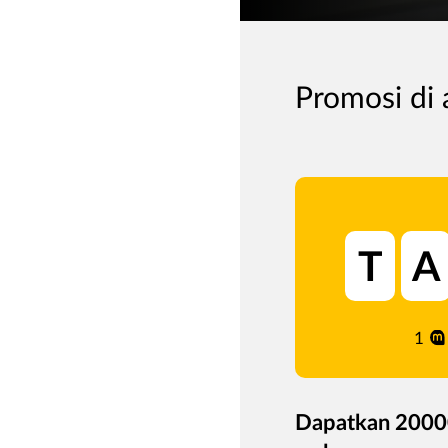
Promosi di 
T
A
1
Dapatkan 200