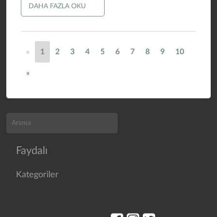
DAHA FAZLA OKU
«
1
2
3
4
5
6
7
8
9
10
»
Faydalı
Kategoriler