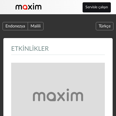
Servisle çalışın
Endonezya
Malili
Türkçe
ETKINLIKLER